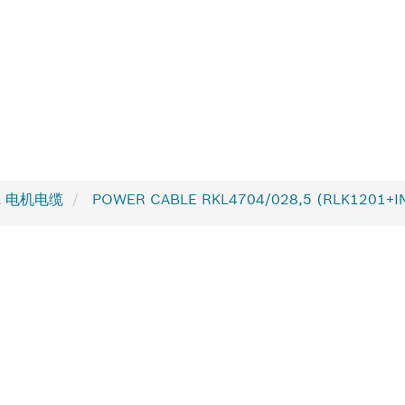
L 电机电缆
POWER CABLE RKL4704/028,5 (RLK1201+I