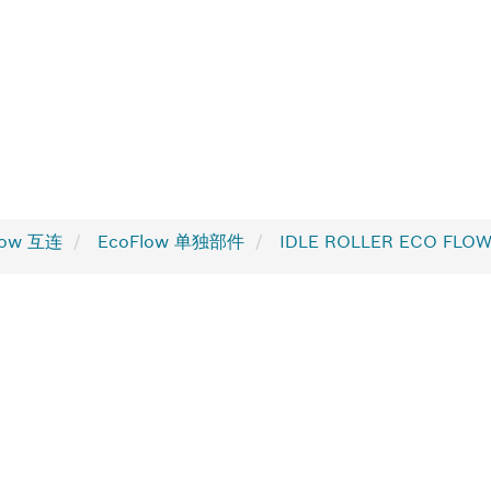
low 互连
EcoFlow 单独部件
IDLE ROLLER ECO FLOW