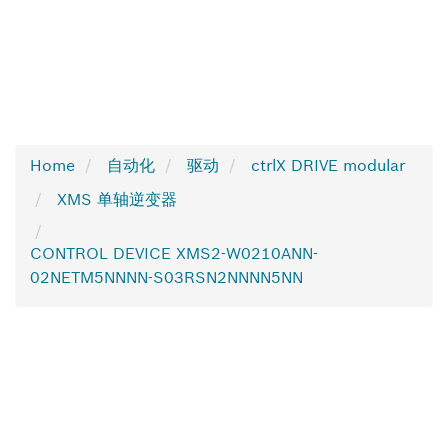
Home
自动化
驱动
ctrlX DRIVE modular
XMS 单轴逆变器
CONTROL DEVICE XMS2-W0210ANN-
02NETM5NNNN-S03RSN2NNNN5NN