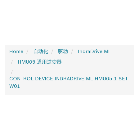
Home
自动化
驱动
IndraDrive ML
HMU05 通用逆变器
CONTROL DEVICE INDRADRIVE ML HMU05.1 SET
W01