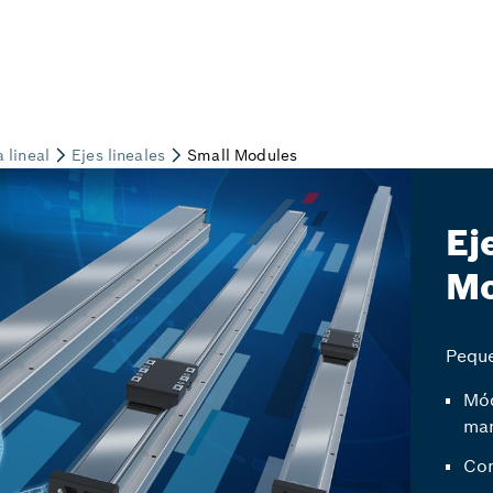
Ej
Mo
Peque
Mód
man
Con