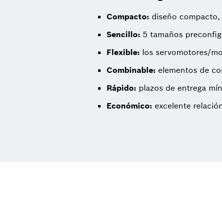
Compacto:
diseño compacto, f
Sencillo:
5 tamaños preconfigu
Flexible:
los servomotores/mot
Combinable:
elementos de con
Rápido:
plazos de entrega mí
Económico:
excelente relació