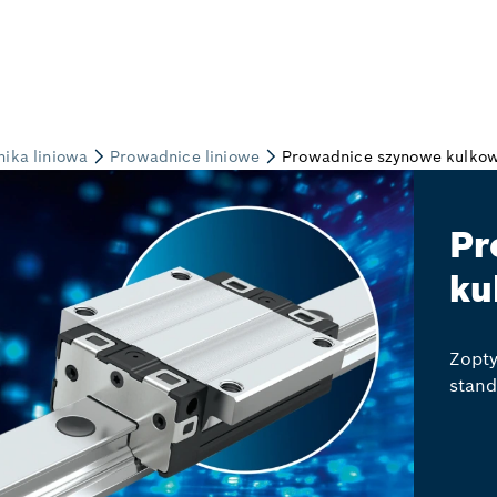
Pr
ku
Zopt
stand