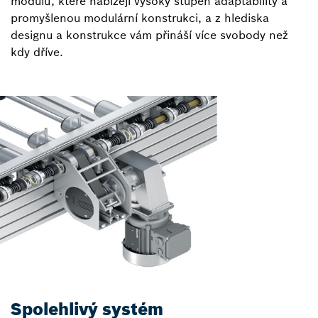
modulů, které nabízejí vysoký stupeň adaptability a
promyšlenou modulární konstrukci, a z hlediska
designu a konstrukce vám přináší více svobody než
kdy dříve.
Spolehlivý systém