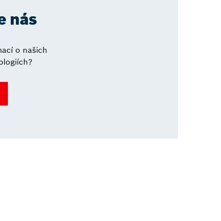
e nás
mací o našich
logiích?