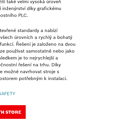
žití také velmi vysoká úroveň
í inženýrství díky grafickému
ostního PLC.
tevřené standardy a nabízí
všech úrovních a rychlý a bohatý
funkcí. Řešení je založeno na dvou
ze používat samostatně nebo jako
ledkem je to nejrychlejší a
nostní řešení na trhu. Díky
je možné navrhovat stroje s
storem potřebným k instalaci.
 SAFETY
TH STORE