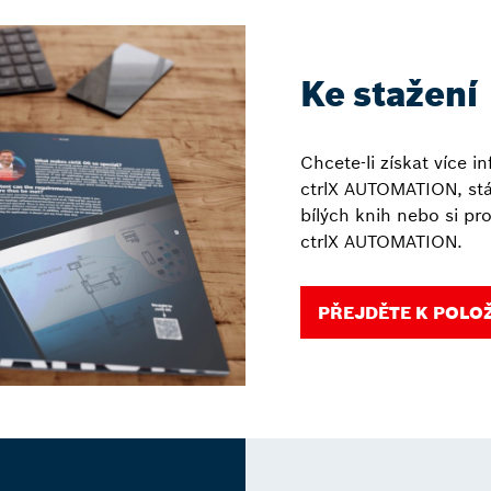
Ke stažení
Chcete-li získat více i
ctrlX AUTOMATION, stá
bílých knih nebo si pr
ctrlX AUTOMATION.
PŘEJDĚTE K POLO