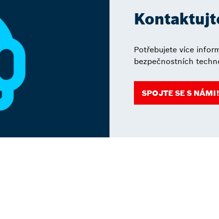
Kontaktujt
Potřebujete více infor
bezpečnostních techno
SPOJTE SE S NÁMI!