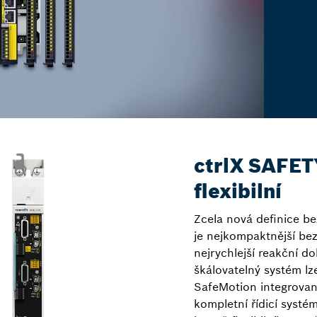
ctrlX SAFETY
flexibilní
Zcela nová definice b
je nejkompaktnější be
nejrychlejší reakční d
škálovatelný systém lz
SafeMotion integrova
kompletní řídicí systé