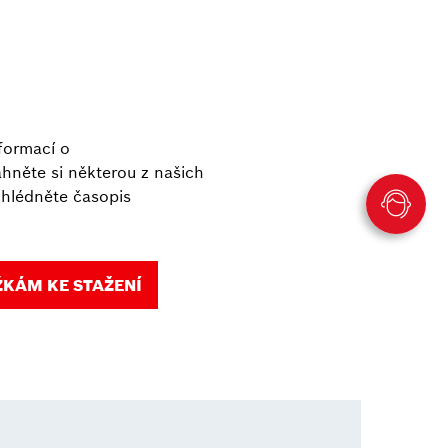
nformací o
hněte si některou z našich
ohlédněte časopis
ŽKÁM KE STAŽENÍ