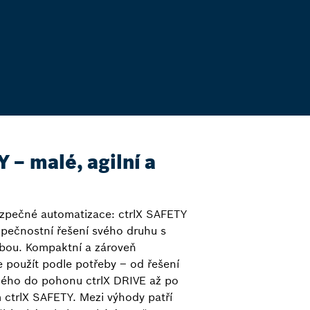
 – malé, agilní a
ezpečné automatizace: ctrlX SAFETY
zpečnostní řešení svého druhu s
obou. Kompaktní a zároveň
e použít podle potřeby – od řešení
ného do pohonu ctrlX DRIVE až po
m ctrlX SAFETY. Mezi výhody patří