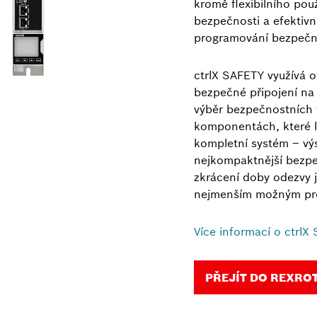
kromě flexibilního pou
bezpečnosti a efektivn
programování bezpečn
ctrlX SAFETY využívá o
bezpečné připojení na 
výběr bezpečnostních 
komponentách, které l
kompletní systém – výs
nejkompaktnější bezpeč
zkrácení doby odezvy 
nejmenším možným pro
Více informací o ctrlX
PŘEJÍT DO REXRO