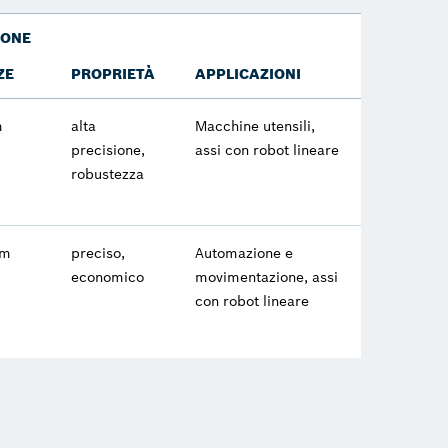
IONE
ZE
PROPRIETÀ
APPLICAZIONI
m
alta
Macchine utensili,
precisione,
assi con robot lineare
robustezza
 m
preciso,
Automazione e
economico
movimentazione, assi
con robot lineare