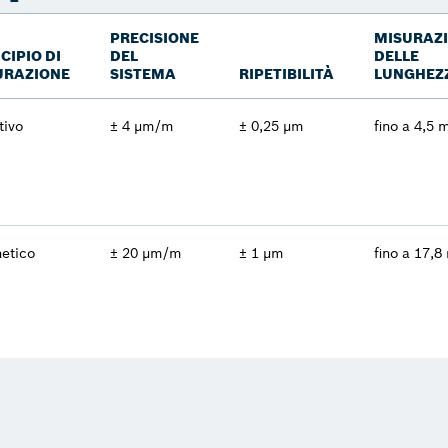
PRECISIONE
MISURAZ
CIPIO DI
DEL
DELLE
URAZIONE
SISTEMA
RIPETIBILITÀ
LUNGHEZ
tivo
± 4 µm/m
± 0,25 µm
fino a 4,5 
etico
± 20 µm/m
± 1 µm
fino a 17,8