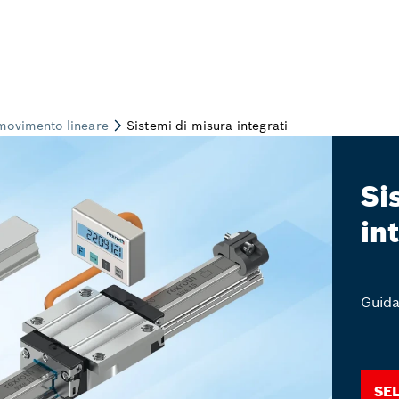
Si
in
Guida
Se