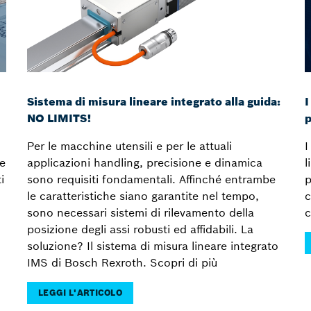
Sistema di misura lineare integrato alla guida:
I
NO LIMITS!
p
Per le macchine utensili e per le attuali
I
de
applicazioni handling, precisione e dinamica
l
i
sono requisiti fondamentali. Affinché entrambe
p
le caratteristiche siano garantite nel tempo,
c
sono necessari sistemi di rilevamento della
c
posizione degli assi robusti ed affidabili. La
soluzione? Il sistema di misura lineare integrato
IMS di Bosch Rexroth. Scopri di più
LEGGI L'ARTICOLO