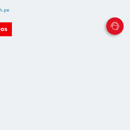
h.pe
IOS