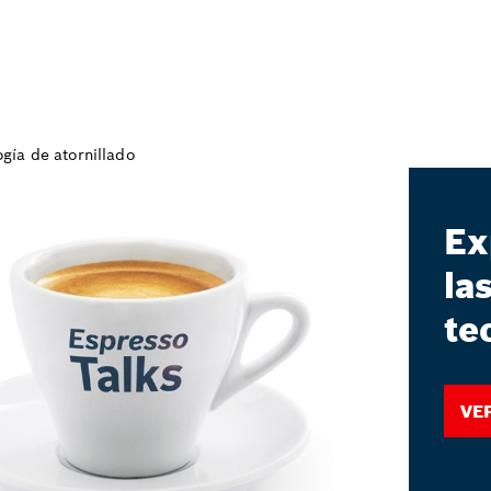
Ex
la
te
Ve