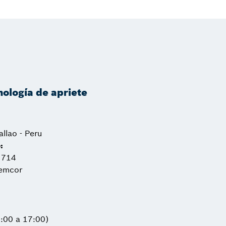
nología de apriete
llao - Peru
:
 714
remcor
9:00 a 17:00)