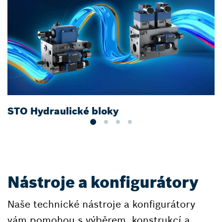
STO Hydraulické bloky
Z
Nástroje a konfigurátory
Naše technické nástroje a konfigurátory
vám pomohou s výběrem, konstrukcí a