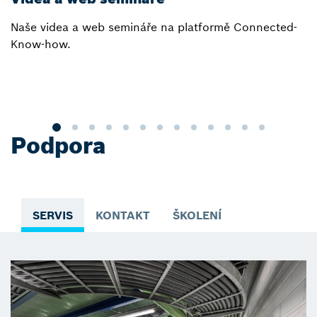
Naše videa a web semináře na platformě Connected-
D
Know-how.
h
s
p
pr
Podpora
SERVIS
KONTAKT
ŠKOLENÍ