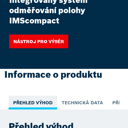
Integrovaný systém
odměřování polohy
IMScompact
Nástroj pro výběr
Informace o produktu
PŘEHLED VÝHOD
TECHNICKÁ DATA
PŘÍKL
Přehled výhod