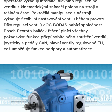
operátora vyžadují interakci hlavního regulačního
ventilu s kinematickými snímači polohy na stroji v
reálném čase. Pokročilá manipulace s nástroji
vyžaduje flexibilní nastavování ventilu během provozu.
Díky regulaci ventilů eOC BODAS nabízí společnost
Bosch Rexroth balíček řešení plnící všechny
požadavky: funkce přizpůsobitelného spuštění ventilů,
joysticky a pedály CAN, hlavní ventily regulované EH,
což umožňuje funkce podpory a automatizace.