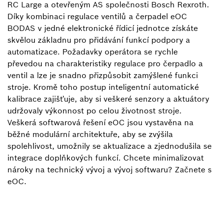
RC Large a otevřeným AS společnosti Bosch Rexroth.
Díky kombinaci regulace ventilů a čerpadel eOC
BODAS v jedné elektronické řídicí jednotce získáte
skvělou základnu pro přidávání funkcí podpory a
automatizace. Požadavky operátora se rychle
převedou na charakteristiky regulace pro čerpadlo a
ventil a lze je snadno přizpůsobit zamýšlené funkci
stroje. Kromě toho postup inteligentní automatické
kalibrace zajišťuje, aby si veškeré senzory a aktuátory
udržovaly výkonnost po celou životnost stroje.
Veškerá softwarová řešení eOC jsou vystavěna na
běžné modulární architektuře, aby se zvýšila
spolehlivost, umožnily se aktualizace a zjednodušila se
integrace doplňkových funkcí. Chcete minimalizovat
nároky na technický vývoj a vývoj softwaru? Začnete s
eOC.