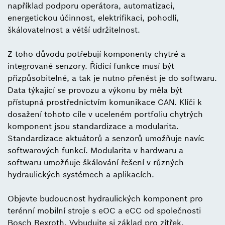
například podporu operátora, automatizaci,
energetickou účinnost, elektrifikaci, pohodlí,
škálovatelnost a větší udržitelnost.
Z toho důvodu potřebují komponenty chytré a
integrované senzory. Řídicí funkce musí být
přizpůsobitelné, a tak je nutno přenést je do softwaru.
Data týkající se provozu a výkonu by měla být
přístupná prostřednictvím komunikace CAN. Klíči k
dosažení tohoto cíle v uceleném portfoliu chytrých
komponent jsou standardizace a modularita.
Standardizace aktuátorů a senzorů umožňuje navíc
softwarových funkcí. Modularita v hardwaru a
softwaru umožňuje škálování řešení v různých
hydraulických systémech a aplikacích.
Objevte budoucnost hydraulických komponent pro
terénní mobilní stroje s eOC a eCC od společnosti
Bosch Rexroth. Vybudujte si základ pro zítřek.