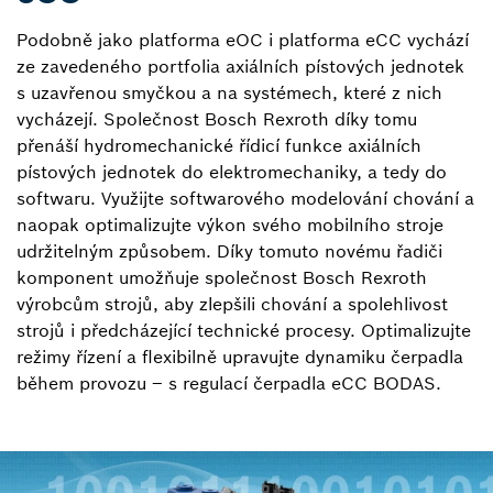
Podobně jako platforma eOC i platforma eCC vychází
ze zavedeného portfolia axiálních pístových jednotek
s uzavřenou smyčkou a na systémech, které z nich
vycházejí. Společnost Bosch Rexroth díky tomu
přenáší hydromechanické řídicí funkce axiálních
pístových jednotek do elektromechaniky, a tedy do
softwaru. Využijte softwarového modelování chování a
naopak optimalizujte výkon svého mobilního stroje
udržitelným způsobem. Díky tomuto novému řadiči
komponent umožňuje společnost Bosch Rexroth
výrobcům strojů, aby zlepšili chování a spolehlivost
strojů i předcházející technické procesy. Optimalizujte
režimy řízení a flexibilně upravujte dynamiku čerpadla
během provozu – s regulací čerpadla eCC BODAS.