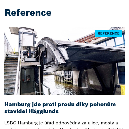
Reference
REFERENCE
Hamburg jde proti produ díky pohonům
Z
stavidel Hägglunds
p
LSBG Hamburg je úřad odpovědný za ulice, mosty a
H