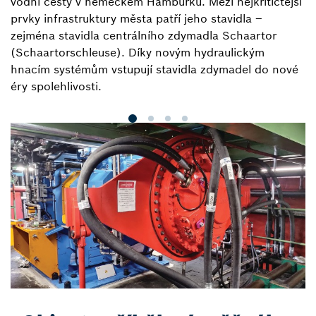
vodní cesty v německém Hamburku. Mezi nejkritičtější
i
prvky infrastruktury města patří jeho stavidla –
p
zejména stavidla centrálního zdymadla Schaartor
in
(Schaartorschleuse). Díky novým hydraulickým
vý
hnacím systémům vstupují stavidla zdymadel do nové
éry spolehlivosti.