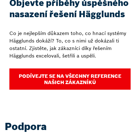
Objevte příběhy úspěšného
nasazení řešení Hägglunds
Co je nejlepším důkazem toho, co hnací systémy
Hägglunds dokáží? To, co s nimi už dokázali ti
ostatní. Zjistěte, jak zákazníci díky řešením
Hägglunds excelovali, šetřili a uspěli.
PODÍVEJTE SE NA VŠECHNY REFERENCE
NAŠICH ZÁKAZNÍKŮ
Podpora